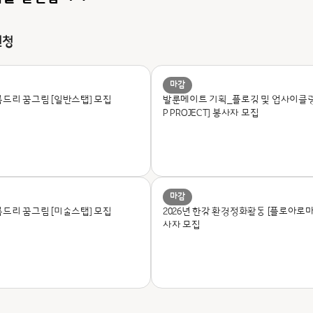
신청
마감
름드리 꿈그림 [일반스탭] 모집
발룬메이트 기획_
플로깅 및 업사이클링[
P PROJECT] 봉사자 모집
마감
름드리 꿈그림 [미술스탭] 모집
2026년 한강 환경정화활동 [플로아로마
사자 모집