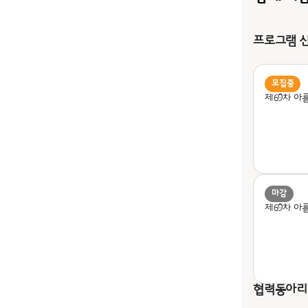
프로그램 
모집중
제69차 아
마감
제69차 아
협력동아리