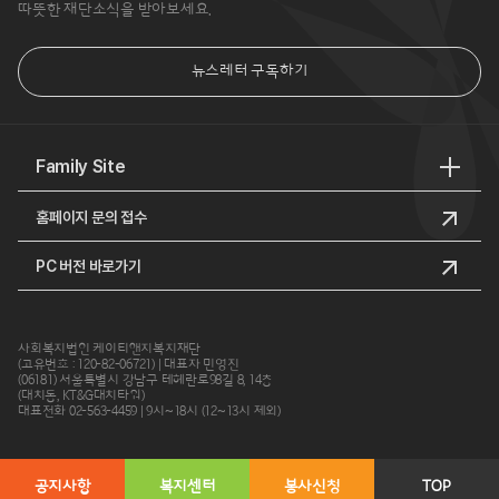
따뜻한 재단소식을 받아보세요.
뉴스레터 구독하기
Family Site
홈페이지 문의 접수
PC 버전 바로가기
사회복지법인 케이티앤지복지재단
(고유번호 : 120-82-06721) | 대표자 민영진
(06181) 서울특별시 강남구 테헤란로98길 8, 14층
(대치동, KT&G대치타워)
대표전화 02-563-4459 | 9시~18시 (12~13시 제외)
공지사항
복지센터
봉사신청
TOP