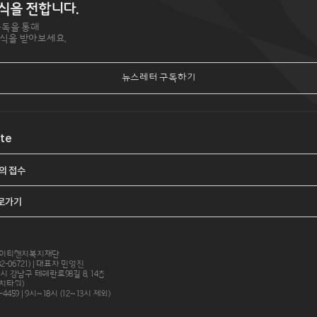
식을 전합니다.
구독을 통해
식을 받아보세요.
뉴스레터 구독하기
ite
의 접수
바로가기
케이티앤지복지재단
82-06721) | 대표자 민영진
별시 강남구 테헤란로98길 8, 14층
대치타워)
4459 | 9시~18시 (12~13시 제외)