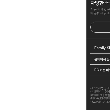
다양한 소
지금 이메일 
따뜻한 재단소
Family S
홈페이지 문
PC 버전 
사회복지법인 
(고유번호 : 120-
(06181) 서울특
(대치동, KT&G
대표전화 02-563-